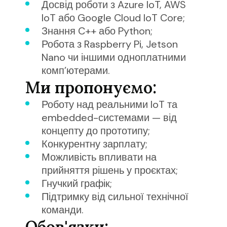
Досвід роботи з Azure IoT, AWS
IoT або Google Cloud IoT Core
;
Знання C++ або Python
;
Робота з Raspberry Pi, Jetson
Nano чи іншими одноплатними
комп’ютерами
.
Ми пропонуємо
:
Роботу над реальними IoT та
embedded-системами — від
концепту до прототипу
;
Конкурентну зарплату
;
Можливість впливати на
прийняття рішень у проєктах
;
Гнучкий графік
;
Підтримку від сильної технічної
команди
.
Обов'язки
: