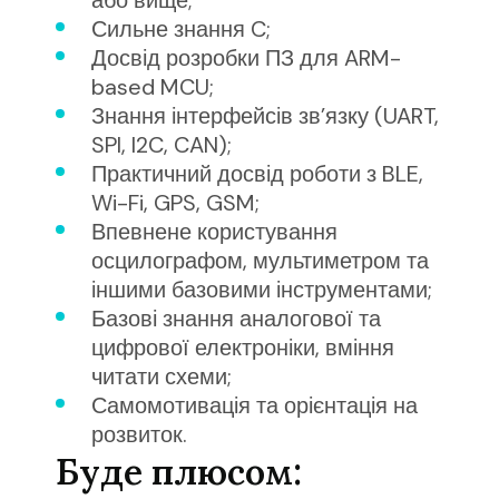
або вище
;
Сильне знання C
;
Досвід розробки ПЗ для ARM-
based MCU
;
Знання інтерфейсів зв’язку (UART,
SPI, I2C, CAN)
;
Практичний досвід роботи з BLE,
Wi-Fi, GPS, GSM
;
Впевнене користування
осцилографом, мультиметром та
іншими базовими інструментами
;
Базові знання аналогової та
цифрової електроніки, вміння
читати схеми
;
Самомотивація та орієнтація на
розвиток
.
Буде плюсом
: